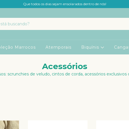
Que todos os dias sejam ensolarados dentro de nós!
oleção Marrocos
Atemporais
Biquínis
Canga
Acessórios
sos: scrunchies de veludo, cintos de corda, acessórios exclusivos 