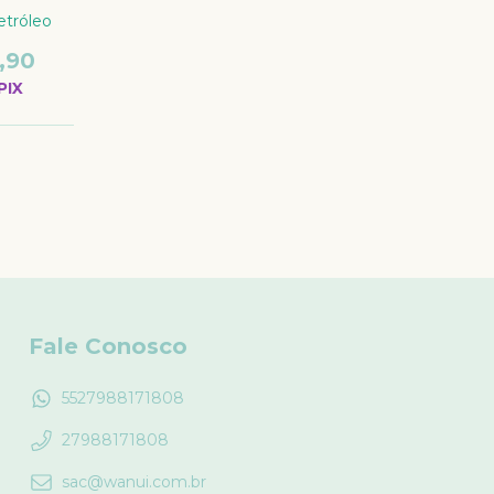
etróleo
,90
PIX
Fale Conosco
5527988171808
27988171808
sac@wanui.com.br