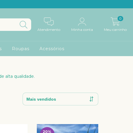
0
Atendimento
Minha conta
Meu carrinho
s
Roupas
Acessórios
de alta qualidade.
20
%