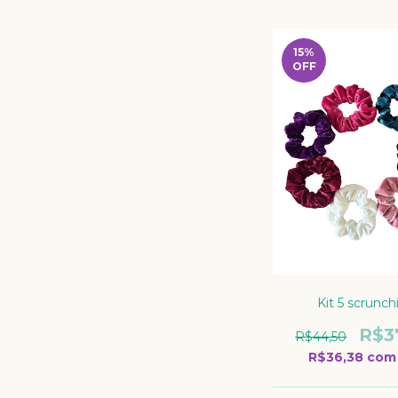
15
%
OFF
Kit 5 scrunch
R$3
R$44,50
R$36,38
com