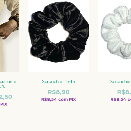
Scrunchie Preta
Scrunchie
acramê e
uru
R$8,90
R$8
2,50
R$8,54
com
PIX
R$8,54
c
PIX