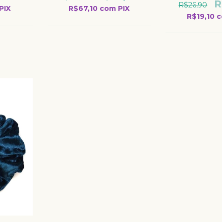
R
R$26,90
PIX
R$67,10
com
PIX
R$19,10