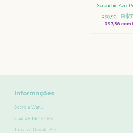
Scrunchie Azul P
R$7
R$8,90
R$7,58
com
Informações
Sobre a Wanui
Guia de Tamanhos
Trocas e Devoluções