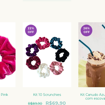
22
%
26
%
OFF
OFF
 Pink
Kit 10 Scrunchies
Kit Canudo Azu
com escova
0
R$69,90
R$89,90