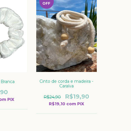
OFF
Cinto de corda e madeira -
 Branca
Caraíva
,90
R$19,90
R$24,90
om
PIX
R$19,10
com
PIX