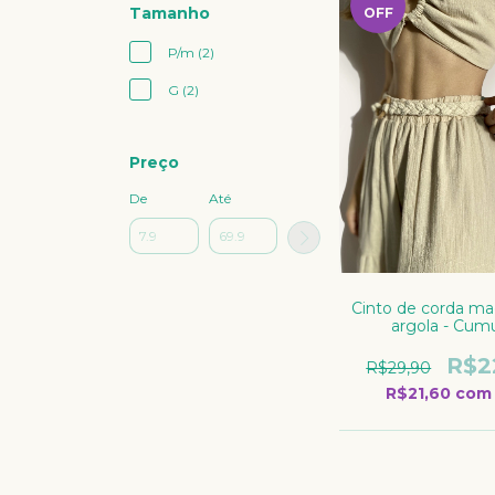
Tamanho
OFF
P/m (2)
G (2)
Preço
De
Até
Cinto de corda m
argola - Cum
R$2
R$29,90
R$21,60
com