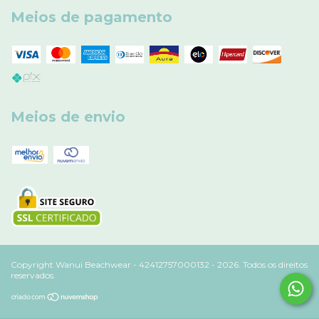
Meios de pagamento
Meios de envio
Copyright Wanui Beachwear - 42412757000132 - 2026. Todos os direitos
reservados.