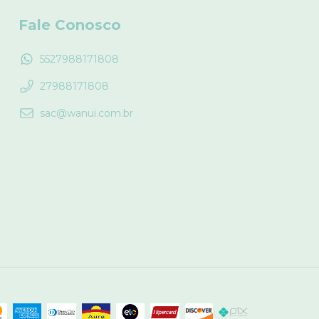
Fale Conosco
5527988171808
27988171808
sac@wanui.com.br