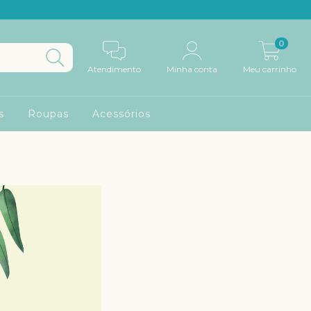
0
Atendimento
Minha conta
Meu carrinho
s
Roupas
Acessórios