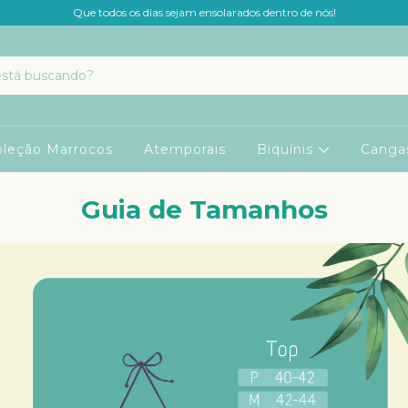
Que todos os dias sejam ensolarados dentro de nós!
oleção Marrocos
Atemporais
Biquínis
Canga
Guia de Tamanhos