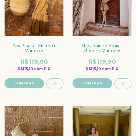
Macaquinho Amira -
Saia Saara - Marrom
Marrom Marrocos
Marrocos
R$119,90
R$119,90
R$115,10
com
PIX
R$115,10
com
PIX
COMPRAR
COMPRAR