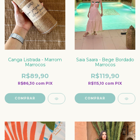
Canga Listrada - Marrom
Saia Saara - Bege Bordado
Marrocos
Marrocos
R$89,90
R$119,90
R$86,30
com
PIX
R$115,10
com
PIX
COMPRAR
COMPRAR