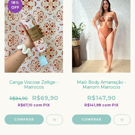
18
%
OFF
Canga Viscose Zellige -
Maiô Body Amarração -
Marrocos
Marrom Marrocos
R$69,90
R$147,90
R$84,90
R$67,10
com
PIX
R$141,98
com
PIX
COMPRAR