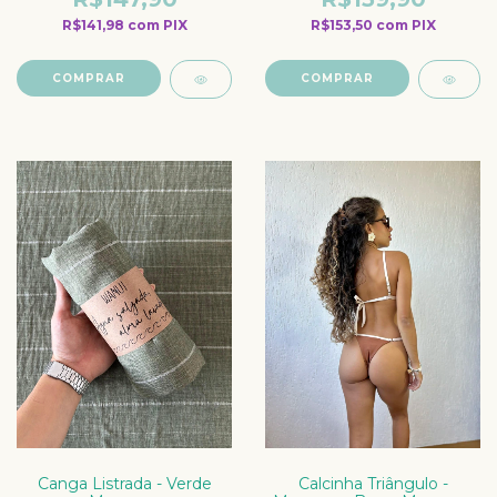
R$141,98
com
PIX
R$153,50
com
PIX
COMPRAR
COMPRAR
Canga Listrada - Verde
Calcinha Triângulo -