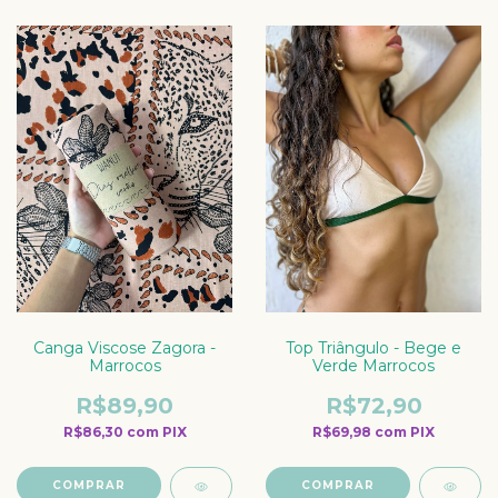
Canga Viscose Zagora -
Top Triângulo - Bege e
Marrocos
Verde Marrocos
R$89,90
R$72,90
R$86,30
com
PIX
R$69,98
com
PIX
COMPRAR
COMPRAR