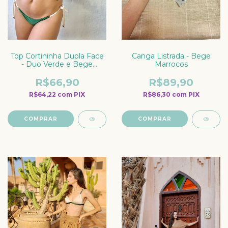
Top Cortininha Dupla Face
Canga Listrada - Bege
- Duo Verde e Bege
Marrocos
Marrocos
R$66,90
R$89,90
R$64,22
com
PIX
R$86,30
com
PIX
COMPRAR
COMPRAR