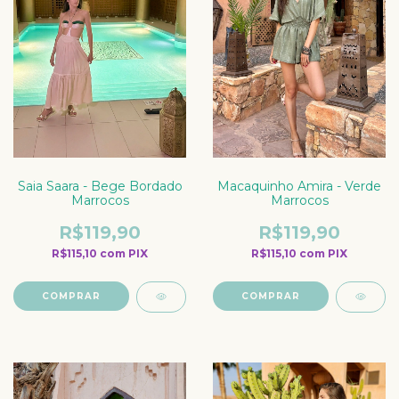
Macaquinho Amira - Verde
Saia Saara - Bege Bordado
Marrocos
Marrocos
R$119,90
R$119,90
R$115,10
com
PIX
R$115,10
com
PIX
COMPRAR
COMPRAR