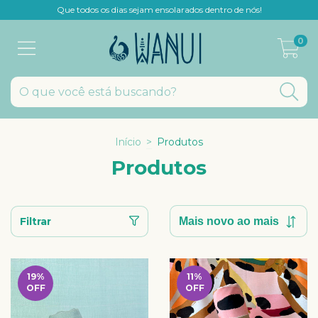
Que todos os dias sejam ensolarados dentro de nós!
0
Início
>
Produtos
Produtos
Filtrar
19
%
11
%
OFF
OFF