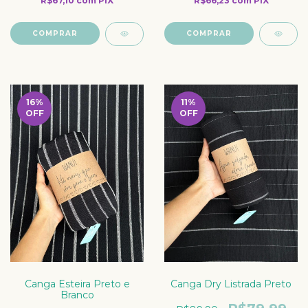
R$67,10
com
PIX
R$66,23
com
PIX
16
%
11
%
OFF
OFF
Canga Esteira Preto e
Canga Dry Listrada Preto
Branco