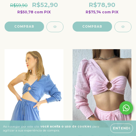
R$52,90
R$78,90
R$59,90
R$50,78
com
PIX
R$75,74
com
PIX
COMPRAR
COMPRAR
Ao navegar por este site
você aceita o uso de cookies
para
ENTENDI
agilizar a sua experiência de compra.