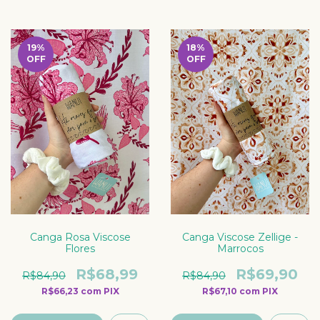
19
%
18
%
OFF
OFF
Canga Rosa Viscose
Canga Viscose Zellige -
Flores
Marrocos
R$68,99
R$69,90
R$84,90
R$84,90
R$66,23
com
PIX
R$67,10
com
PIX