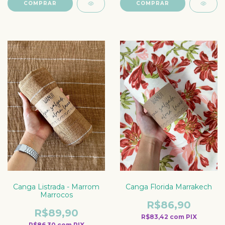
COMPRAR
COMPRAR
Canga Listrada - Marrom
Canga Florida Marrakech
Marrocos
R$86,90
R$89,90
R$83,42
com
PIX
R$86,30
com
PIX