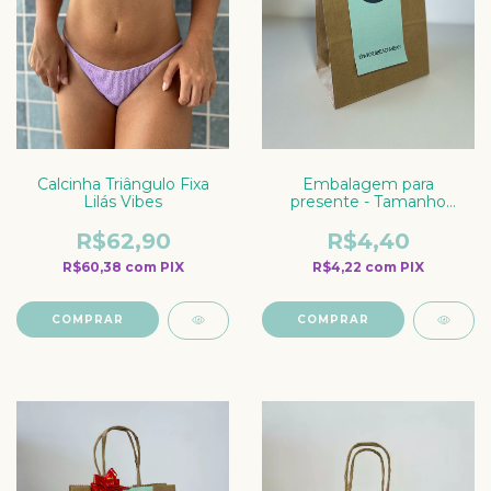
Embalagem para
Calcinha Triângulo Fixa
presente - Tamanho
Lilás Vibes
grande
R$4,40
R$62,90
R$4,22
com
PIX
R$60,38
com
PIX
COMPRAR