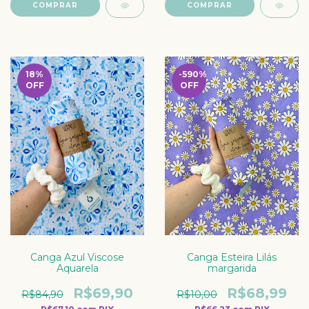
18
%
-590
%
OFF
OFF
Canga Azul Viscose
Canga Esteira Lilás
Aquarela
margarida
R$69,90
R$68,99
R$84,90
R$10,00