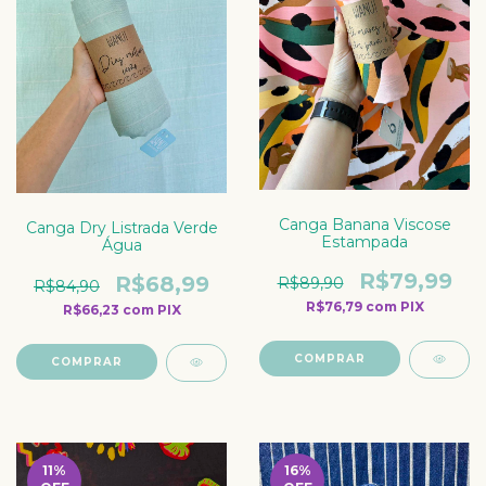
Canga Banana Viscose
Canga Dry Listrada Verde
Estampada
Água
R$79,99
R$68,99
R$89,90
R$84,90
R$76,79
com
PIX
R$66,23
com
PIX
COMPRAR
COMPRAR
11
%
16
%