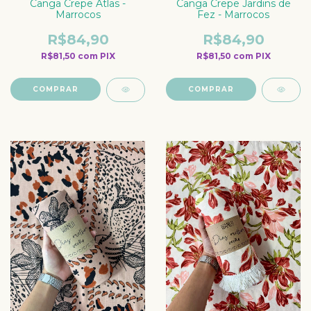
Canga Crepe Atlas -
Canga Crepe Jardins de
Marrocos
Fez - Marrocos
R$84,90
R$84,90
R$81,50
com
PIX
R$81,50
com
PIX