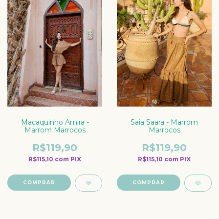
Macaquinho Amira -
Saia Saara - Marrom
Marrom Marrocos
Marrocos
R$119,90
R$119,90
R$115,10
com
PIX
R$115,10
com
PIX
COMPRAR
COMPRAR