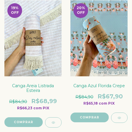
19
%
20
%
OFF
OFF
Canga Azul Florida Crepe
Canga Areia Listrada
Esteira
R$67,90
R$84,90
R$68,99
R$84,90
R$65,18
com
PIX
R$66,23
com
PIX
COMPRAR