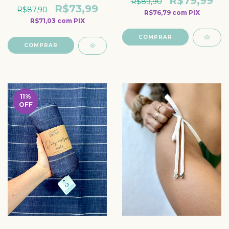
R$79,99
R$89,90
R$73,99
R$87,90
R$76,79
com
PIX
R$71,03
com
PIX
COMPRAR
COMPRAR
11
%
OFF