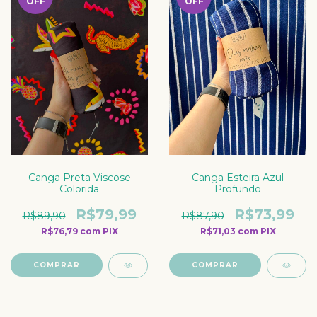
OFF
OFF
Canga Preta Viscose
Canga Esteira Azul
Colorida
Profundo
R$79,99
R$73,99
R$89,90
R$87,90
R$76,79
com
PIX
R$71,03
com
PIX
COMPRAR
COMPRAR