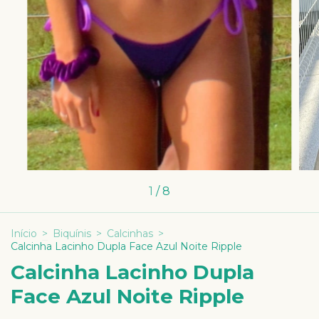
1
/
8
Início
>
Biquínis
>
Calcinhas
>
Calcinha Lacinho Dupla Face Azul Noite Ripple
Calcinha Lacinho Dupla
Face Azul Noite Ripple