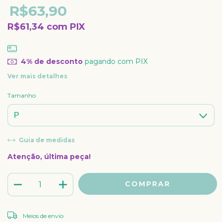
R$63,90
R$61,34
com
PIX
4% de desconto
pagando com PIX
Ver mais detalhes
Tamanho
Guia de medidas
Atenção, última peça!
ALTERAR CEP
Entregas para o CEP:
Meios de envio