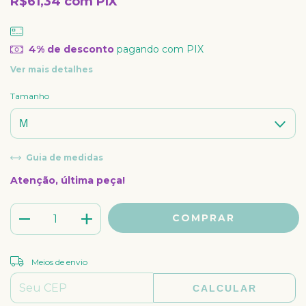
R$61,34
com
PIX
4% de desconto
pagando com PIX
Ver mais detalhes
Tamanho
Guia de medidas
Atenção, última peça!
ALTERAR CEP
Entregas para o CEP:
Meios de envio
CALCULAR