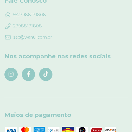
Fale Conosco
5527988171808
27988171808
sac@wanui.com.br
Nos acompanhe nas redes sociais
Meios de pagamento